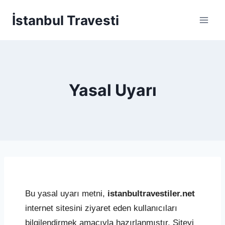
Skip
İstanbul Travesti
to
content
Yasal Uyarı
Bu yasal uyarı metni,
istanbultravestiler.net
internet sitesini ziyaret eden kullanıcıları
bilgilendirmek amacıyla hazırlanmıştır. Siteyi