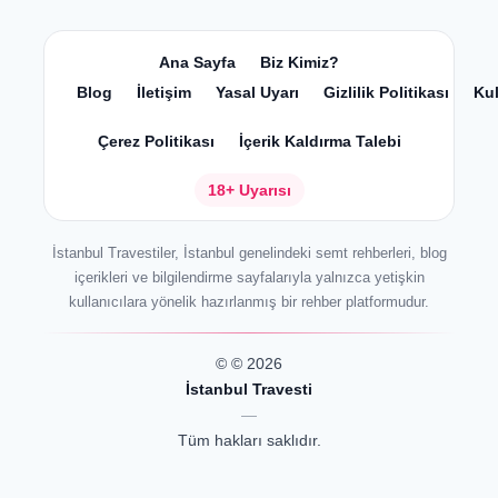
Ana Sayfa
Biz Kimiz?
Blog
İletişim
Yasal Uyarı
Gizlilik Politikası
Kul
Çerez Politikası
İçerik Kaldırma Talebi
18+ Uyarısı
İstanbul Travestiler, İstanbul genelindeki semt rehberleri, blog
içerikleri ve bilgilendirme sayfalarıyla yalnızca yetişkin
kullanıcılara yönelik hazırlanmış bir rehber platformudur.
© © 2026
İstanbul Travesti
—
Tüm hakları saklıdır.