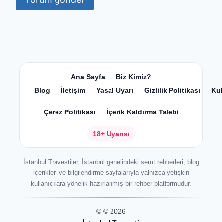
Ana Sayfa
Biz Kimiz?
Blog
İletişim
Yasal Uyarı
Gizlilik Politikası
Kul
Çerez Politikası
İçerik Kaldırma Talebi
18+ Uyarısı
İstanbul Travestiler, İstanbul genelindeki semt rehberleri, blog
içerikleri ve bilgilendirme sayfalarıyla yalnızca yetişkin
kullanıcılara yönelik hazırlanmış bir rehber platformudur.
© © 2026