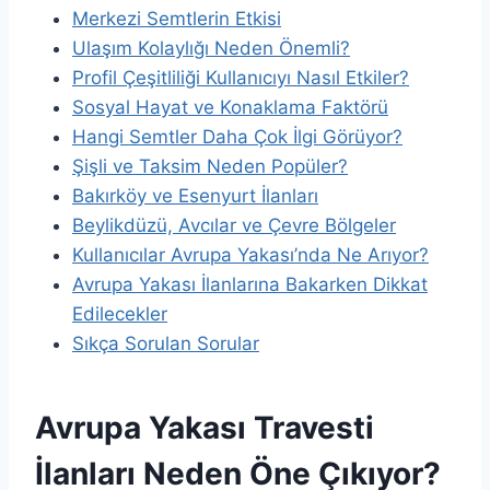
Merkezi Semtlerin Etkisi
Ulaşım Kolaylığı Neden Önemli?
Profil Çeşitliliği Kullanıcıyı Nasıl Etkiler?
Sosyal Hayat ve Konaklama Faktörü
Hangi Semtler Daha Çok İlgi Görüyor?
Şişli ve Taksim Neden Popüler?
Bakırköy ve Esenyurt İlanları
Beylikdüzü, Avcılar ve Çevre Bölgeler
Kullanıcılar Avrupa Yakası’nda Ne Arıyor?
Avrupa Yakası İlanlarına Bakarken Dikkat
Edilecekler
Sıkça Sorulan Sorular
Avrupa Yakası Travesti
İlanları Neden Öne Çıkıyor?