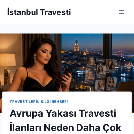
Skip
İstanbul Travesti
to
content
TRAVESTILERIN BILGI REHBERI
Avrupa Yakası Travesti
İlanları Neden Daha Çok